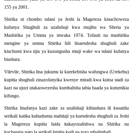
155 ya 2001.
Shirika ni chombo ndani ya Jeshi la Magereza kinachoweza
kufanya Shughuli za uzalishaji kwa mujibu wa Sheria ya
Mashirika ya Umma ya mwaka 1974. Tofauti na mashirika
mengine ya umma Shirika hili linaendesha shughuli zake
kiuchumi kwa njia ya kuzungusha mtaji wake wa ndani kufanya
biashara.
Vilevile, Shirika lina jukumu la kurekebisha wafungwa (Urekebu)
kupitia shughuli zinazofanyika kwenye miradi kwa kutoa stadi za
kazi na ujuzi utakaowezesha kumbalisha tabia baada ya kutumikia
kifungo.
Shirika linafanya kazi zake za uzalishaji kibiashara ili kusaidia
serikali katika kuhudumia mahitaji ya kuendesha shughuli za Jeshi
la Magereza kupitia faida itakayozalishwa na Shirika na
kuchangia pato la serikali ktpitia kodi na tozo mbalimbali.