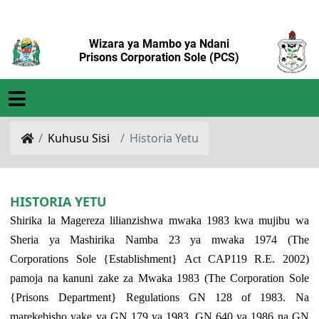
Wizara ya Mambo ya Ndani
Prisons Corporation Sole (PCS)
Kuhusu Sisi
Historia Yetu
HISTORIA YETU
Shirika la Magereza lilianzishwa mwaka 1983 kwa mujibu wa
Sheria ya Mashirika Namba 23 ya mwaka 1974 (The
Corporations Sole {Establishment} Act CAP119 R.E. 2002)
pamoja na kanuni zake za Mwaka 1983 (The Corporation Sole
{Prisons Department} Regulations GN 128 of 1983. Na
marekebisho yake ya GN 179 ya 1983, GN 640 ya 1986 na GN